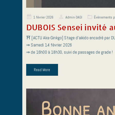
Posted
1 février 2026
Admin-3AGI
Événements 
on
DUBOIS Sensei invité 
⛩️ [ACTU Aka-Ginkgo] Stage d’aikido encadré par D
⇒ Samedi 14 février 2026
⇒ de 16h00 à 18h30, suivi de passages de grade !
Read More