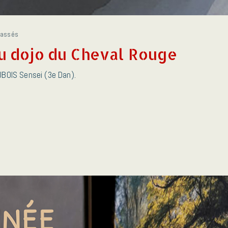
passés
au dojo du Cheval Rouge
UBOIS Sensei (3e Dan).